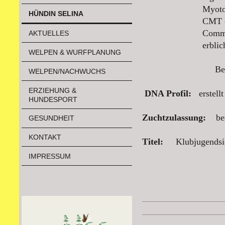
Myotonia cong
HÜNDIN SELINA
CMT - PCR N
Comma Defekt - 
AKTUELLES
erbliche Augenk
WELPEN & WURFPLANUNG
Befunde auf 
WELPEN/NACHWUCHS
ERZIEHUNG &
DNA Profil:
erstell
HUNDESPORT
Zuchtzulassung:
be
GESUNDHEIT
KONTAKT
Titel:
Klubjugends
IMPRESSUM